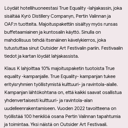
Löydät hotellihuoneestasi True Equality -lahjakassin, joka
sisältää Kyrö Distillery Companyn, Pertin Valinnan ja
OAF:n tuotteita. Majoituspakettiin sisältyy myös runsas
buffetaamiainen ja kuntosalin käyttö. Sinulla on
mahdollisuus tehdä itsenäinen kävelykierros, joka
tutustuttaa sinut Outsider Art Festivalin pariin. Festivaalin
tiedot ja kartan löydät lahjakassista.
Klaus K lahjoittaa 10% majoituspaketin tuotoista True
equality -kampanjalle. True Equality- kampanjan tukee
erityisryhmien työllistymistä kulttuuri- ja ravintola-alalle.
Kampanjan lähtökohtana on, että kaikki saavat osallistua
yhdenvertaisesti kulttuuri- ja ravintola-alan
uudelleenrakentamiseen. Vuoden 2022 tavoitteena on
työllistää 100 henkilöä osana Pertin Valinnan tapahtumia
ja toimintaa. Yksi näistä on Outsider Art Festivaali.