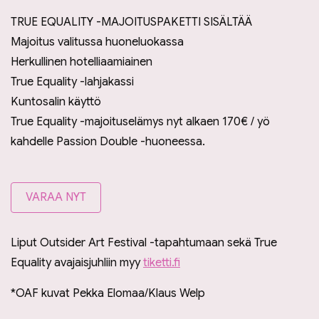
TRUE EQUALITY -MAJOITUSPAKETTI SISÄLTÄÄ
Majoitus valitussa huoneluokassa
Herkullinen hotelliaamiainen
True Equality -lahjakassi
Kuntosalin käyttö
True Equality -majoituselämys nyt alkaen 170€ / yö
kahdelle Passion Double -huoneessa.
VARAA NYT
Liput Outsider Art Festival -tapahtumaan sekä True
Equality avajaisjuhliin myy
tiketti.fi
*OAF kuvat Pekka Elomaa/Klaus Welp