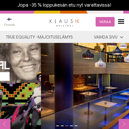
Jopa -35 % loppukesän etu nyt varattavissa!
VARAA
Finnish
TRUE EQUALITY -MAJOITUSELÄMYS
VAIHDA SIVU