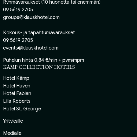
Ryhmävaraukset (10 huonetta tai enemmän)
09 5619 2705
groups@klauskhotel.com
Kokous- ja tapahtumavaraukset
09 5619 2705
events@klauskhotel.com
Puhelun hinta 0,84 €/min + pvm/mpm
KÄMP COLLECTION HOTELS
Hotel Kämp
Hotel Haven
Hotel Fabian
Lilla Roberts
Hotel St. George
Yrityksille
Medialle