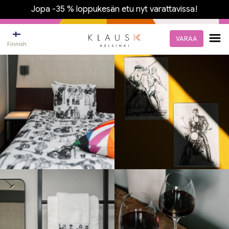
Jopa -35 % loppukesän etu nyt varattavissa!
VARAA
Finnish