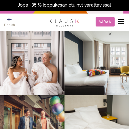
Jopa -35 % loppukesän etu nyt varattavissa!
VARAA
Finnish