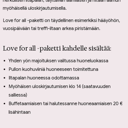
herkullisen iltapalan, täyttävän aamiaisen ja hitaan aamun
myöhäisellä uloskirjautumisella.
Love for all -paketti on täydellinen esimerkiksi hääyöhön,
vuosipäivään tai treffi-iltaan arkea piristämään.
Love for all -paketti kahdelle sisältää:
Yhden yön majoituksen valitussa huoneluokassa
Pullon kuohuviiniä huoneeseen toimitettuna
Iltapalan huoneessa odottamassa
Myöhäisen uloskirjautumisen klo 14 (saatavuuden
salliessa)
Buffetaamiaisen tai halutessanne huoneaamiaisen 20 €
lisähintaan