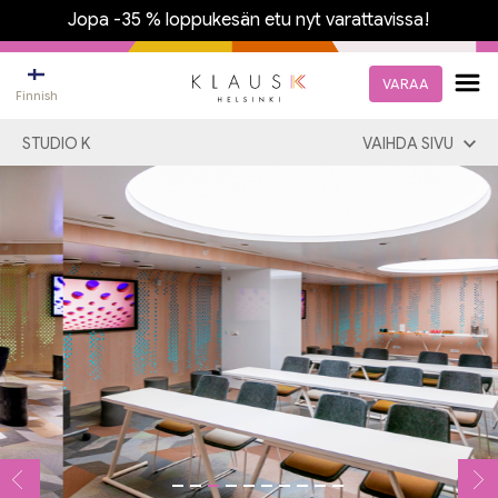
Jopa -35 % loppukesän etu nyt varattavissa!
VARAA
Finnish
STUDIO K
VAIHDA SIVU