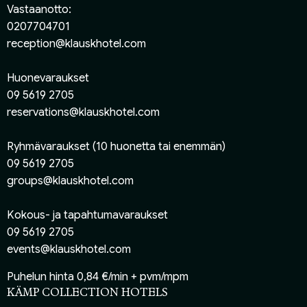
Vastaanotto:
0207704701
reception@klauskhotel.com
Huonevaraukset
09 5619 2705
reservations@klauskhotel.com
Ryhmävaraukset (10 huonetta tai enemmän)
09 5619 2705
groups@klauskhotel.com
Kokous- ja tapahtumavaraukset
09 5619 2705
events@klauskhotel.com
Puhelun hinta 0,84 €/min + pvm/mpm
KÄMP COLLECTION HOTELS