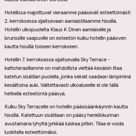
Hotellissa majoittuvat vieraamme pääsevät esteettömästi
2. kerroksessa sijaitsevaan aamiaistilaamme hissillä.
Hotellin ulkopuolelta Klaus K Dinen aamiaiselle ja
brunssille saapuville on esteetön kulku hotellin pääoven
kautta hissillä toiseen kerrokseen.
Hotellin 7. kerroksessa sijaitsevalla Sky Terrace -
kattoterasillamme on mahdollista viettää kesäisin iltaa
katetun sisätilan puolella, jonka seinät saadaan lämpiminä
kesäiltoina auki. Valitettavasti ulkoalueelle ei ole tällä
hetkellä esteetöntä pääsyä.
Kulku Sky Terracelle on hotellin pääsisäänkäynnin kautta
hissillä. Katettuun sisätilaan on pääsy henkilökunnan
avustamana lyhyttä jyrkkää luiskaa pitkin. Tilaa ei voida
luokitella esteettömäksi.