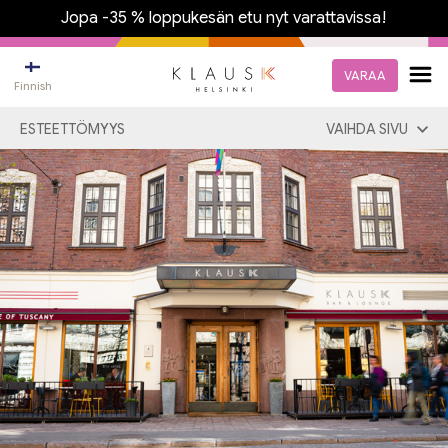
Jopa -35 % loppukesän etu nyt varattavissa!
VARAA
Finnish
ESTEETTÖMYYS
VAIHDA SIVU