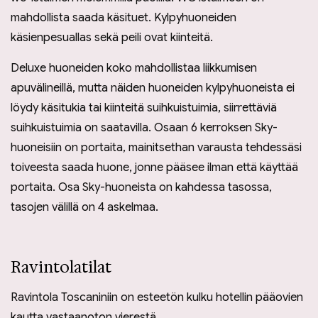
mahdollista saada käsituet. Kylpyhuoneiden
käsienpesuallas sekä peili ovat kiinteitä.
Deluxe huoneiden koko mahdollistaa liikkumisen
apuvälineillä, mutta näiden huoneiden kylpyhuoneista ei
löydy käsitukia tai kiinteitä suihkuistuimia, siirrettäviä
suihkuistuimia on saatavilla. Osaan 6 kerroksen Sky-
huoneisiin on portaita, mainitsethan varausta tehdessäsi
toiveesta saada huone, jonne pääsee ilman että käyttää
portaita. Osa Sky-huoneista on kahdessa tasossa,
tasojen välillä on 4 askelmaa.
Ravintolatilat
Ravintola Toscaniniin on esteetön kulku hotellin pääovien
kautta vastaanoton vierestä.