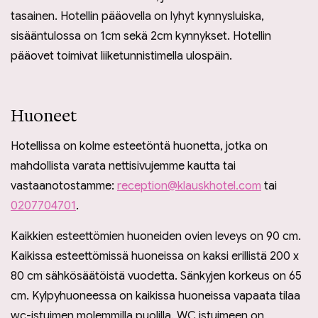
tasainen. Hotellin pääovella on lyhyt kynnysluiska,
sisääntulossa on 1cm sekä 2cm kynnykset. Hotellin
pääovet toimivat liiketunnistimella ulospäin.
Huoneet
Hotellissa on kolme esteetöntä huonetta, jotka on
mahdollista varata nettisivujemme kautta tai
vastaanotostamme:
reception@klauskhotel.com
tai
0207704701
.
Kaikkien esteettömien huoneiden ovien leveys on 90 cm.
Kaikissa esteettömissä huoneissa on kaksi erillistä 200 x
80 cm sähkösäätöistä vuodetta. Sänkyjen korkeus on 65
cm. Kylpyhuoneessa on kaikissa huoneissa vapaata tilaa
wc-istuimen molemmilla puolilla. WC istuimeen on