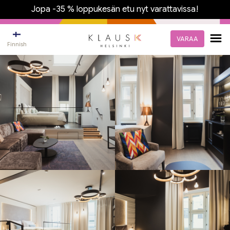
Jopa -35 % loppukesän etu nyt varattavissa!
VARAA
Finnish